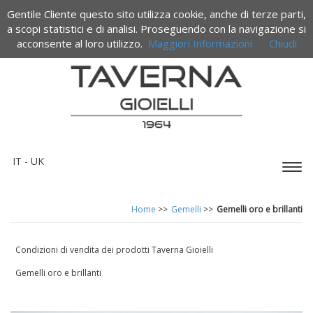
Gentile Cliente questo sito utilizza cookie, anche di terze parti,
Termini e condizioni di vendita
a scopi statistici e di analisi. Proseguendo con la navigazione si
acconsente al loro utilizzo.
Maggiori Informazioni
Chiudi
IT -
UK
Espa
barr
di
Home
>>
Gemelli
>>
Gemelli oro e brillanti
navi
Condizioni di vendita dei prodotti Taverna Gioielli
Gemelli oro e brillanti