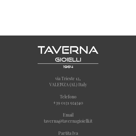
via Trieste 12,
VALENZA (AL) Italy
Telefono
+39 0131 924340
Email
taverna@tavernagioielli.it
Partita Iva