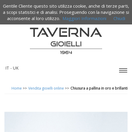
Gentile Cliente questo sito utilizza cookie, anche di terze parti,
Termini e condizioni di vendita
a scopi statistici e di analisi. Proseguendo con la navigazione si
acconsente al loro utilizzo.
Maggiori Informazioni
Chiudi
IT -
UK
Espa
barr
di
Home
>>
Vendita gioielli online
>>
Chiusura a pallina in oro e brillanti
navi