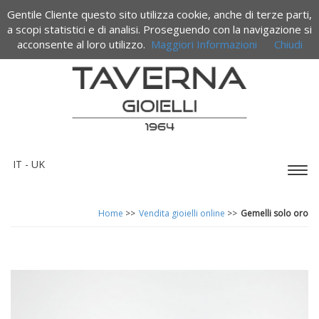
Gentile Cliente questo sito utilizza cookie, anche di terze parti,
Termini e condizioni di vendita
a scopi statistici e di analisi. Proseguendo con la navigazione si
acconsente al loro utilizzo.
Maggiori Informazioni
Chiudi
IT -
UK
Espa
barr
di
Home
>>
Vendita gioielli online
>>
Gemelli solo oro
navi