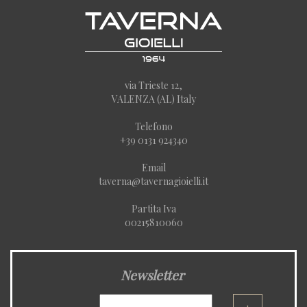
via Trieste 12,
VALENZA (AL) Italy
Telefono
+39 0131 924340
Email
taverna@tavernagioielli.it
Partita Iva
00215810060
Newsletter