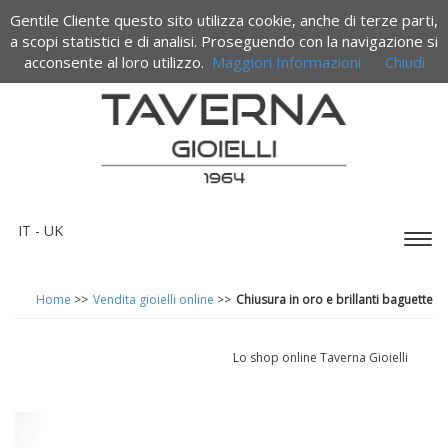
Gentile Cliente questo sito utilizza cookie, anche di terze parti,
Termini e condizioni di vendita
a scopi statistici e di analisi. Proseguendo con la navigazione si
acconsente al loro utilizzo.
Maggiori Informazioni
Chiudi
IT -
UK
Espa
barr
di
Home
>>
Vendita gioielli online
>>
Chiusura in oro e brillanti baguette
navi
Lo shop online Taverna Gioielli