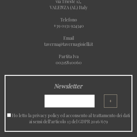
via Trieste 12,
VALENZA (AL) Italy
Telefono
+39 0131 924340
Email
taverna@tavernagioielli.it
Partita Iva
00215810060
Newsletter
+
Ho letto la
privacy policy
ed acconsento al trattamento dei dati
ai sensi dell'articolo 13 del GDPR 2016/679