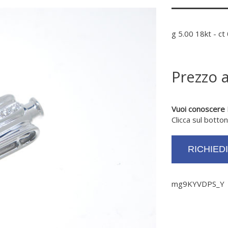
g 5.00 18kt - ct 0
Prezzo 
Vuoi conoscere
Clicca sul botto
RICHIED
mg9KYVDPS_Y