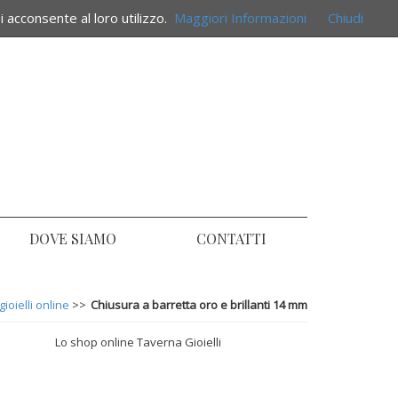
i acconsente al loro utilizzo.
Maggiori Informazioni
Chiudi
DOVE SIAMO
CONTATTI
ioielli online
>>
Chiusura a barretta oro e brillanti 14 mm
Lo shop online Taverna Gioielli