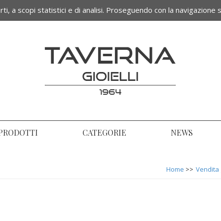
ti, a scopi statistici e di analisi. Proseguendo con la navigazione s
Termini e condizioni di vendita
PRODOTTI
CATEGORIE
NEWS
Home
>>
Vendita g