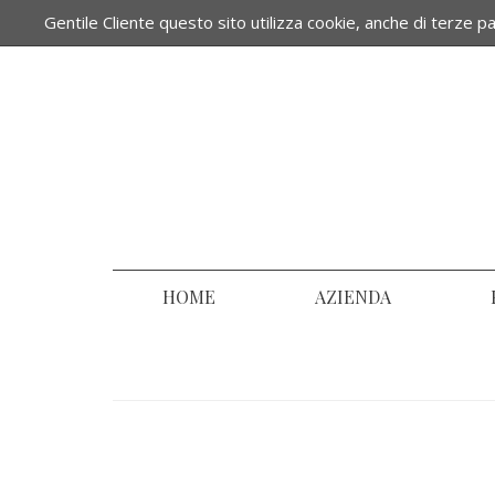
Gentile Cliente questo sito utilizza cookie, anche di terze par
IT -
UK
HOME
AZIENDA