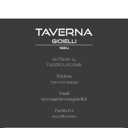
via Trieste 12,
VALENZA (AL) Italy
Telefono
+39 0131 924340
Email
taverna@tavernagioielli.it
Partita Iva
00215810060