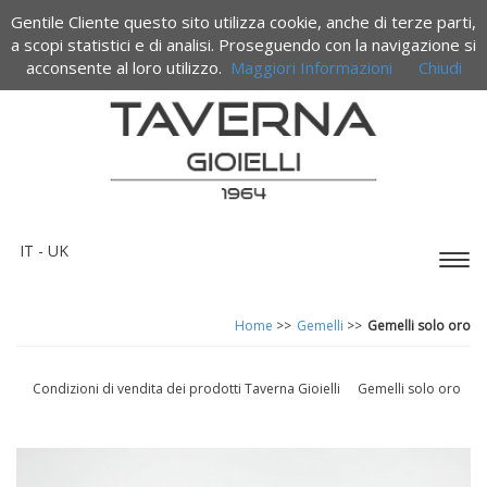
Gentile Cliente questo sito utilizza cookie, anche di terze parti,
Termini e condizioni di vendita
a scopi statistici e di analisi. Proseguendo con la navigazione si
acconsente al loro utilizzo.
Maggiori Informazioni
Chiudi
IT -
UK
Espa
barr
di
Home
>>
Gemelli
>>
Gemelli solo oro
navi
Condizioni di vendita dei prodotti Taverna Gioielli
Gemelli solo oro